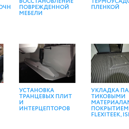
ВОССТАНОВЛЕНИЕ
ТЕРМОУСАД
ОЧНЫХ
ПОВРЕЖДЕННОЙ
ПЛЕНКОЙ
МЕБЕЛИ
УСТАНОВКА
УКЛАДКА П
ТРАНЦЕВЫХ ПЛИТ
ТИКОВЫМИ
И
МАТЕРИАЛА
ИНТЕРЦЕПТОРОВ
ПОКРЫТИЕМ
FLEXITEEK, IS