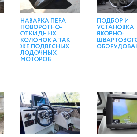
НАВАРКА ПЕРА
ПОДБОР И
ПОВОРОТНО-
УСТАНОВКА
ОТКИДНЫХ
ЯКОРНО-
КОЛОНОК А ТАК
ШВАРТОВОГ
ЖЕ ПОДВЕСНЫХ
ОБОРУДОВА
ЛОДОЧНЫХ
МОТОРОВ