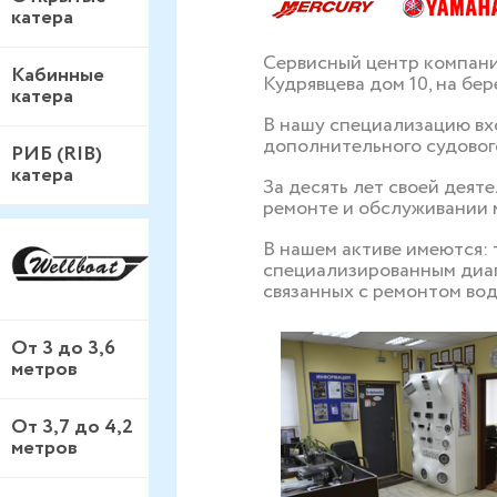
катера
Сервисный центр компани
Кабинные
Кудрявцева дом 10, на бер
катера
В нашу специализацию вхо
дополнительного судового
РИБ (RIB)
катера
За десять лет своей дея
ремонте и обслуживании 
В нашем активе имеются:
специализированным диаг
связанных с ремонтом во
От 3 до 3,6
метров
От 3,7 до 4,2
метров