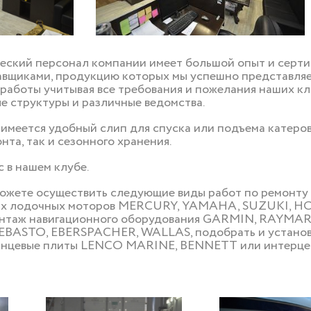
ский персонал компании имеет большой опыт и серти
вщиками, продукцию которых мы успешно представляем
работы учитывая все требования и пожелания наших кл
ые структуры и различные ведомства.
имеется удобный слип для спуска или подъема катеров,
нта, так и сезонного хранения.
 в нашем клубе.
ожете осуществить следующие виды работ по ремонту и
ных лодочных моторов MERCURY, YAMAHA, SUZUKI, 
онтаж навигационного оборудования GARMIN, RAYMA
EBASTO, EBERSPACHER, WALLAS, подобрать и установи
ранцевые плиты LENCO MARINE, BENNETT или интерц