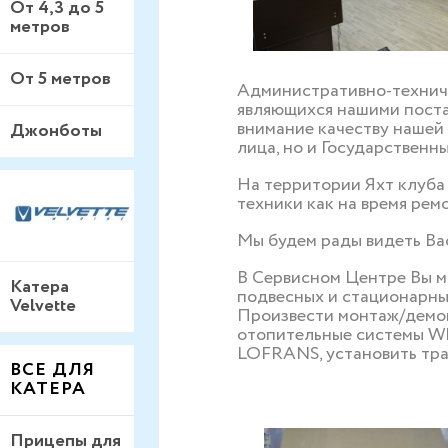
От 4,3 до 5
метров
От 5 метров
Административно-техниче
являющихся нашими поста
внимание качеству нашей 
Джонботы
лица, но и Государственн
На территории Яхт клуба 
техники как на время ремо
Мы будем рады видеть Вас
В Сервисном Центре Вы м
Катера
подвесных и стационар
Velvette
Произвести монтаж/дем
отопительные системы W
LOFRANS, установить т
ВСЕ ДЛЯ
КАТЕРА
Прицепы для