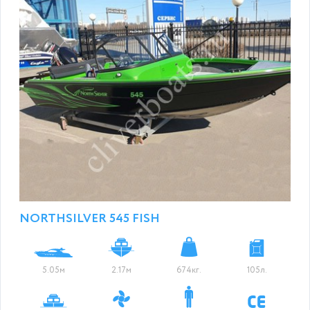
NORTHSILVER 545 FISH
5.05м
2.17м
674кг.
105л.