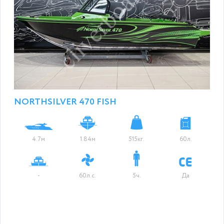
NORTHSILVER 470 FISH
4.7м
1.84м
515кг.
60л.
-
60л.с.
5ч.
Да