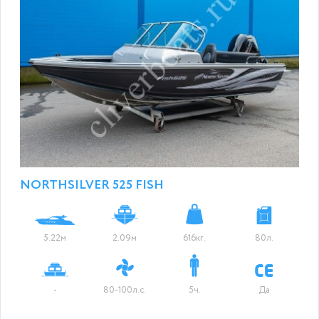
NORTHSILVER 525 FISH
5.22м
2.09м
616кг.
80л.
-
80-100л.с.
5ч.
Да