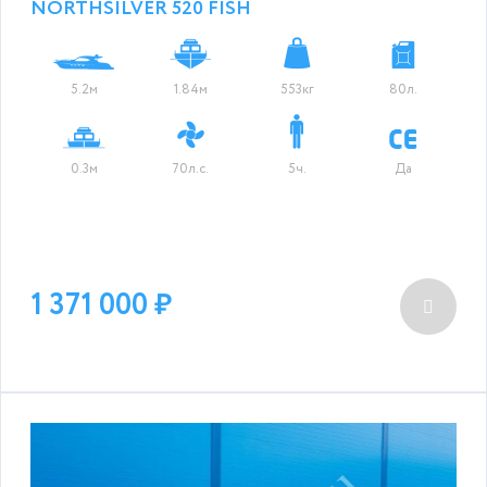
NORTHSILVER 520 FISH
5.2м
1.84м
553кг
80л.
0.3м
70л.с.
5ч.
Да
1 371 000