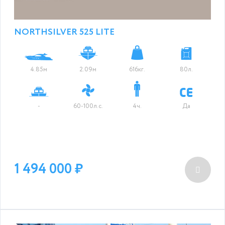
NORTHSILVER 525 LITE
4.85м
2.09м
616кг.
80л.
-
60-100л.с.
4ч.
Да
1 494 000