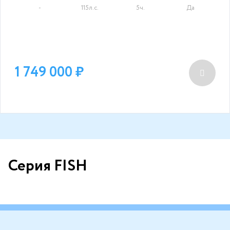
-
115л.с.
5ч.
Да
1 749 000
Серия FISH