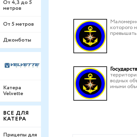
От 4,3 до 5
метров
Маломерно
От 5 метров
которого 
превышать
Джонботы
Государст
территори
водных объ
иными объе
Катера
Velvette
ВСЕ ДЛЯ
КАТЕРА
Прицепы для