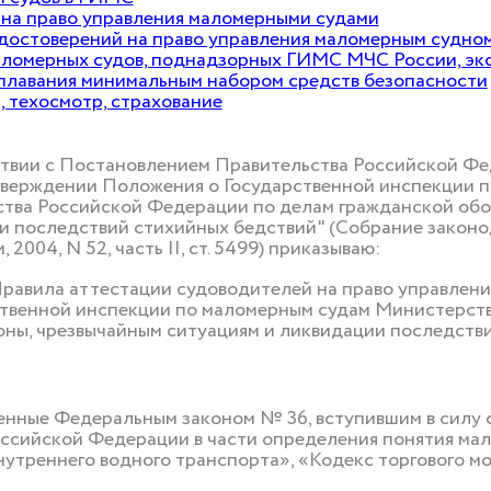
 на право управления маломерными судами
удостоверений на право управления маломерным судно
ломерных судов, поднадзорных ГИМС МЧС России, экс
еплавания минимальным набором средств безопасности
, техосмотр, страхование
твии с Постановлением Правительства Российской Фед
тверждении Положения о Государственной инспекции 
тва Российской Федерации по делам гражданской обо
и последствий стихийных бедствий" (Собрание законо
 2004, N 52, часть II, ст. 5499) приказываю:
равила аттестации судоводителей на право управлени
твенной инспекции по маломерным судам Министерст
ны, чрезвычайным ситуациям и ликвидации последстви
нные Федеральным законом № 36, вступившим в силу с 2
ссийской Федерации в части определения понятия ма
нутреннего водного транспорта», «Кодекс торгового м