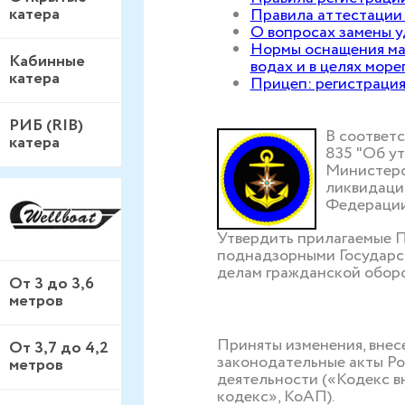
катера
Правила аттестации
О вопросах замены 
Нормы оснащения ма
Кабинные
водах и в целях мор
катера
Прицеп: регистрация
РИБ (RIB)
В соответс
катера
835 "Об у
Министерс
ликвидаци
Федерации,
Утвердить прилагаемые П
поднадзорными Государс
делам гражданской оборо
От 3 до 3,6
метров
Приняты изменения, внесе
От 3,7 до 4,2
законодательные акты Ро
метров
деятельности («Кодекс в
кодекс», КоАП).