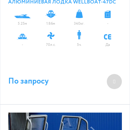
АЛЮМИНИЕВАЯ ЛОДКА WELLBOAT-47DC
5.25м
1.86м
340кг.
-
-
70л.с.
5ч.
Да
По запросу