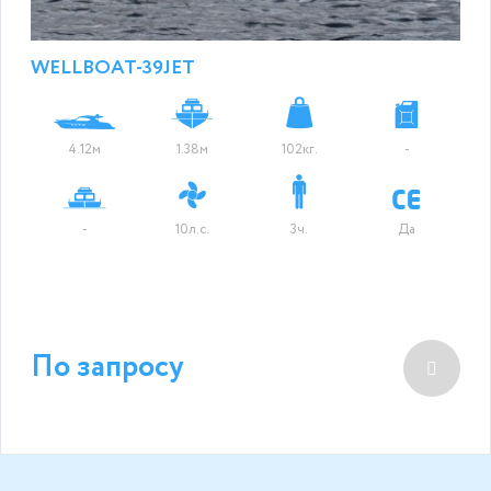
WELLBOAT-39JET
4.12м
1.38м
102кг.
-
-
10л.с.
3ч.
Да
По запросу