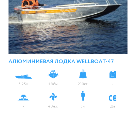
АЛЮМИНИЕВАЯ ЛОДКА WELLBOAT-47
5.25м
1.86м
230кг.
-
-
40л.с.
5ч.
Да