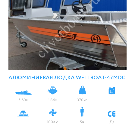
АЛЮМИНИЕВАЯ ЛОДКА WELLBOAT-47МDC
5.60м
1.86м
370кг.
-
-
100л.с.
5ч.
Да